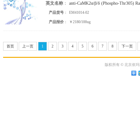
英文名称
：
anti-CaMK2α/β/δ (Phospho-Thr305) Rab
产品货号
：
EM41014-02
产品报价
：
￥2180/100ug
首页
上一页
1
2
3
4
5
6
7
8
下一页
版权所有
©
北京依玛